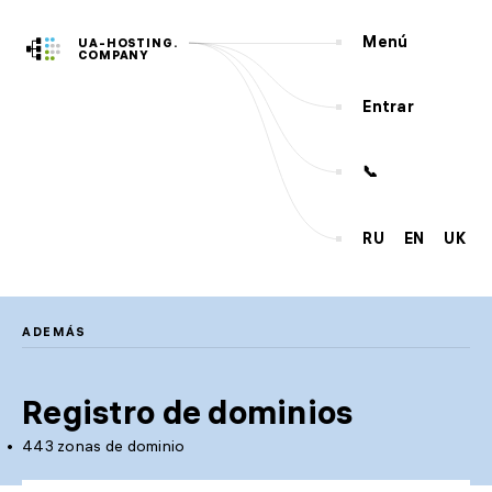
Menú
UA-HOSTING.
COMPANY
Entrar
📞
RU
EN
UK
Servidores
Hosting web
VPS
SSD
CLOUD
VPS
KVM
ADEMÁS
Dedicados
NUEVO
Registro de dominios
Además
Administración de servidores
443 zonas de dominio
Dominios