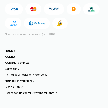
Nivel de actividad empresarial (BL):
1354
Noticias
Acciones
Acerca de la empresa
Comentario
Política de cancelación y reembolso
Notificación WebMoney
Blog en
Habr
Reseñas en
Hostobzor
y
WebsitePlanet