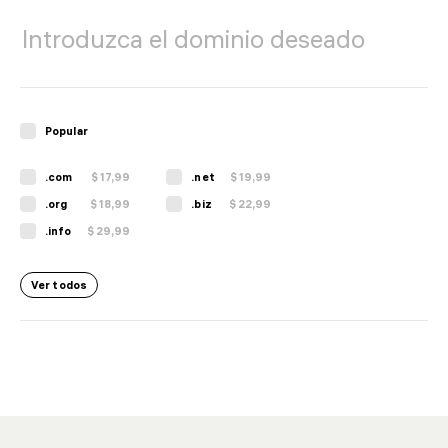
Certificados SSL
Copia de seguridad
Solución de portal de vídeo
Popular
.com
$ 17,99
.net
$ 19,99
.org
$ 18,99
.biz
$ 22,99
.info
$ 29,99
Ver todos