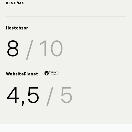
RESEÑAS
Hostobzor
8
/ 10
sales@
🇺🇦 +380 94 710-55-30
WebsitePlanet
support@
🇺🇦 +380 44 392-84-01
🇱🇻 +371 6655 5005
4,5
/ 5
Gratuito para Ucrania
🇺🇦 0 800 21-06-75