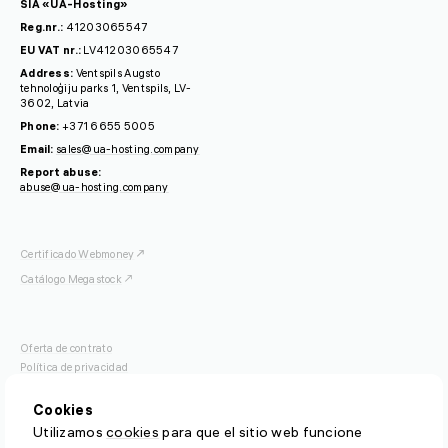
SIA «UA-Hosting»
Reg.nr.:
41203065547
EU VAT nr.:
LV41203065547
Address:
Ventspils Augsto
tehnoloģiju parks 1, Ventspils, LV-
3602, Latvia
Phone:
+371 6655 5005
Email:
sales@ua-hosting.company
Report abuse:
abuse@ua-hosting.company
Certificado Webmoney
Catálogo Megastock
Oferta de contrato
Política de privacidad
Acuerdo OFISP
Cookies
Utilizamos
cookies
para que el sitio web funcione