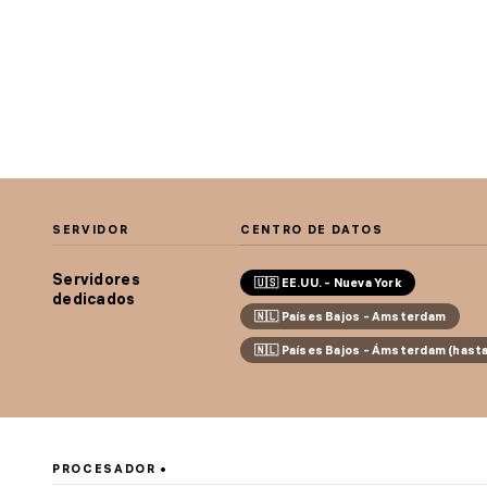
SERVIDOR
CENTRO DE DATOS
Servidores
🇺🇸 EE.UU. - Nueva York
dedicados
🇳🇱 Países Bajos - Amsterdam
🇳🇱 Países Bajos - Ámsterdam (hast
PROCESADOR