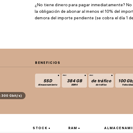
¿No tiene dinero para pagar inmediatamente? No 
la obligación de abonar al menos el 10% del imp
demora del importe pendiente (se cobra el día 1 d
BENEFICIOS
SSD
384 GB
de tráfico
100 Gb
Almacenamiento
DDR4
de tráfico
Velocida
a 300 Gbit/s)
STOCK
RAM
ALMACENAMI