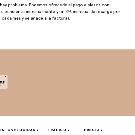
hay problema. Podemos ofrecerle el pago a plazos con
orte pendiente mensualmente y un 3% mensual de recargo por
e cada mes y se añade a la factura).
ps
d
ENTO
VELOCIDAD
TRÁFICO
PRECIO