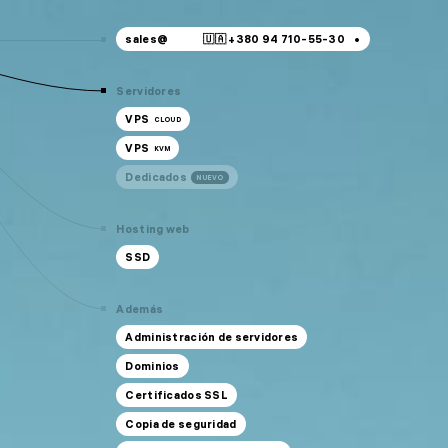
sales@
🇺🇦 +380 94 710-55-30
sales@
🇺🇦 +380 94 710-55-30
Servidores
support@
🇺🇦 +380 44 392-84-01
VPS
CLOUD
🇱🇻 +371 6655 5005
VPS
KVM
Gratuito para Ucrania
🇺🇦 0 800 21-06-75
Dedicados
NUEVO
Hosting web
SSD
Además
Administración de servidores
Dominios
Certificados SSL
Copia de seguridad