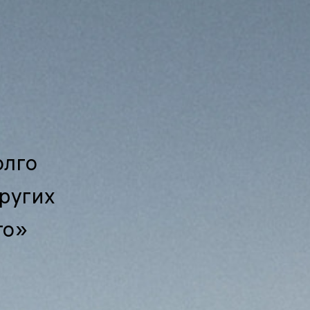
олго
других
го»