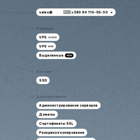
sales@
🇺🇦 +380 94 710-55-30
sales@
🇺🇦 +380 94 710-55-30
Серверы
support@
🇺🇦 +380 44 392-84-01
VPS
CLOUD
🇱🇻 +371 6655 5005
VPS
KVM
Бесплатно для Украины
🇺🇦 0 800 21-06-75
Выделенные
NEW
Хостинг
SSD
Дополнительно
Администрирование серверов
Домены
Сертификаты SSL
Резервное копирование