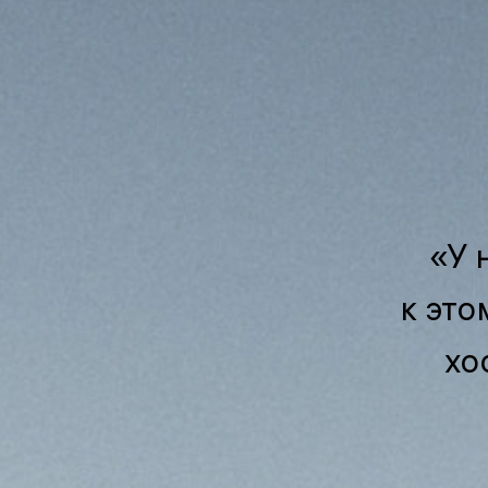
«У 
к это
хо